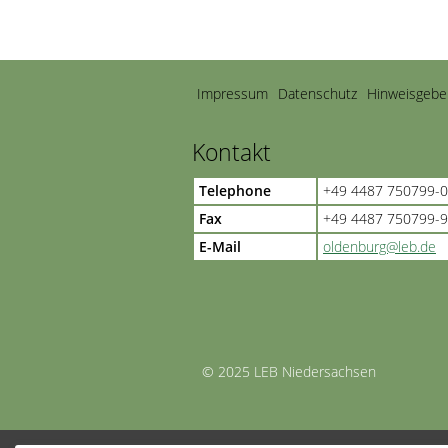
Navigation
Impressum
Datenschutz
Hinweisgebe
überspringen
Kontakt
Telephone
+49 4487 750799-0
Fax
+49 4487 750799-
E-Mail
oldenburg@leb.de
© 2025 LEB Niedersachsen