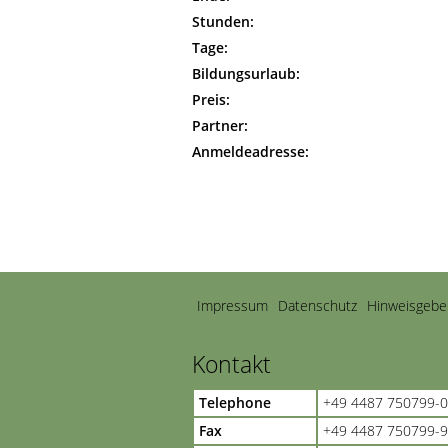
Stunden:
Tage:
Bildungsurlaub:
Preis:
Partner:
Anmeldeadresse:
Navigation
Impressum
Datenschutz
Hinweisgebe
überspringen
Kontakt
Telephone
+49 4487 750799-0
Fax
+49 4487 750799-