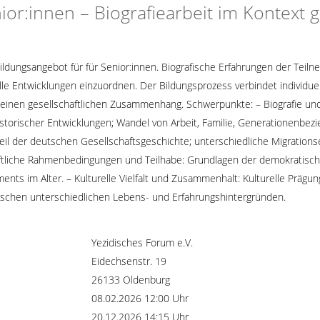
ior:innen – Biografiearbeit im Kontext g
 Bildungsangebot für für Senior:innen. Biografische Erfahrungen der T
relle Entwicklungen einzuordnen. Der Bildungsprozess verbindet individu
in einen gesellschaftlichen Zusammenhang. Schwerpunkte: – Biografie un
torischer Entwicklungen; Wandel von Arbeit, Familie, Generationenbezi
s Teil der deutschen Gesellschaftsgeschichte; unterschiedliche Migrati
haftliche Rahmenbedingungen und Teilhabe: Grundlagen der demokratisch
ents im Alter. – Kulturelle Vielfalt und Zusammenhalt: Kulturelle Präg
ischen unterschiedlichen Lebens- und Erfahrungshintergründen.
Yezidisches Forum e.V.
Eidechsenstr. 19
26133 Oldenburg
08.02.2026 12:00 Uhr
20.12.2026 14:15 Uhr