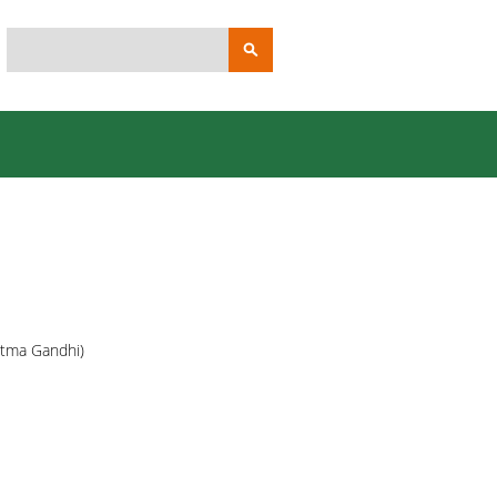
Suchbegriffe
atma Gandhi)