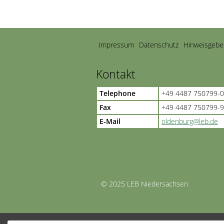
Navigation
Impressum
Datenschutz
Hinweisgebe
überspringen
Kontakt
Telephone
+49 4487 750799-0
Fax
+49 4487 750799-
E-Mail
oldenburg@leb.de
© 2025 LEB Niedersachsen