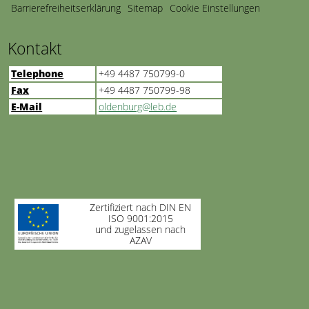
Barrierefreiheitserklärung
Sitemap
Cookie Einstellungen
Kontakt
Telephone
+49 4487 750799-0
Fax
+49 4487 750799-98
E-Mail
oldenburg@leb.de
Zertifiziert nach DIN EN
ISO 9001:2015
und zugelassen nach
AZAV