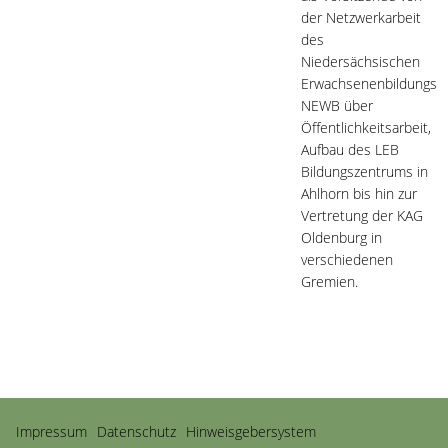
der Netzwerkarbeit
des
Niedersächsischen
Erwachsenenbildungsg
NEWB über
Öffentlichkeitsarbeit,
Aufbau des LEB
Bildungszentrums in
Ahlhorn bis hin zur
Vertretung der KAG
Oldenburg in
verschiedenen
Gremien.
Navigation
Impressum
Datenschutz
Hinweisgebersystem
überspringen