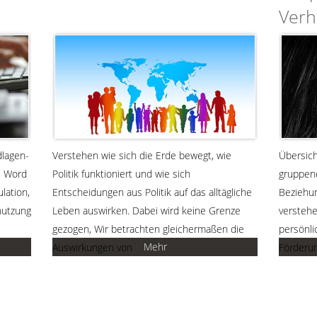
Verha
dlagen-
Verstehen wie sich die Erde bewegt, wie
Übersich
, Word
Politik funktioniert und wie sich
gruppen
lation,
Entscheidungen aus Politik auf das alltägliche
Beziehu
nutzung
Leben auswirken. Dabei wird keine Grenze
verstehe
gezogen, Wir betrachten gleichermaßen die
persönli
Mehr
Auswirkungen von
Förderu