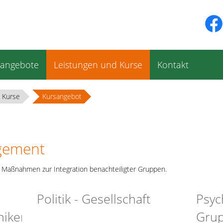
sangebote
Leistungen und Kurse
Kontakt
 Kurse
Kursangebot
gement
nd Maßnahmen zur Integration benachteiligter Gruppen.
Politik - Gesellschaft
Psyc
iken,
Grup